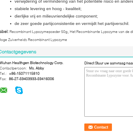
verwijdering of vermindering van het potentiële risico en ande
stabiele levering en hoog - kwaliteit;
dierlijke vrij en milieuvriendelijke component;
de zeer goede partijconsistentie en vermijdt het partijverschil.
,
abel:
Recombinant Lypozymepoeder 50g
Het Recombinante Lypozyme van de d
Hoge Zuiverheids Recombinant Lypozyme
Contactgegevens
Wuhan Healthgen Biotechnology Corp.
Direct Stuur uw aanvraag naa
Contactpersoon:
Ms. Abby
Tel.:
+86-15071115810
Fax:
86-27-59403933-59416006