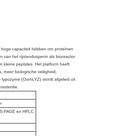
e hoge capaciteit hebben om proteïnen
len van het rijstendosperm als bioreactor
n kleine peptides. Het platform heeft
a, meer biologische veiligheid,
e lypozyme (OsrhLYZ) wordt afgeleid uit
sistentie.
r
SDS-PAGE en HPLC