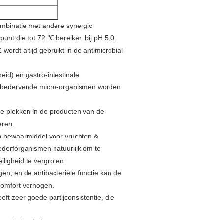
 combinatie met andere synergic
punt die tot 72 ℃ bereiken bij pH 5,0.
ordt altijd gebruikt in de antimicrobial
eid) en gastro-intestinale
e bedervende micro-organismen worden
ke plekken in de producten van de
eren.
 bewaarmiddel voor vruchten &
bederforganismen natuurlijk om te
igheid te vergroten.
en, en de antibacteriële functie kan de
comfort verhogen.
ft zeer goede partijconsistentie, die