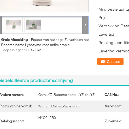
Min. bestelaanta
Prijs:
Verpakking Detai
Levertijd:
Grote Afbeelding :
Poeder van het hoge Zuiverheids het
Betalingsconditi
Recombinante Lypozyme voor Antimicrobial
Toepassingen 9001-63-2
Levering vermo
Contact
Gedetailleerde productomschrijving
Andere namen:
OsrhLYZ, Recombinante LYZ, rhLYZ
CAS No.:
Plaats van herkomst:
Wuhan, China (Vasteland)
Merknaam:
HYC042R01
Catalogusaantal:
Zuiverheid: