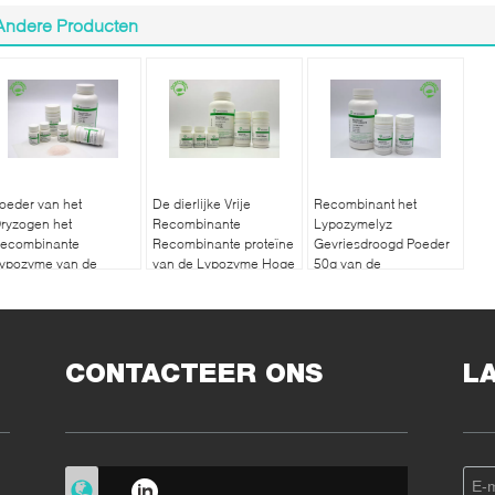
Andere Producten
oeder van het
De dierlijke Vrije
Recombinant het
ryzogen het
Recombinante
Lypozymelyz
ecombinante
Recombinante proteïne
Gevriesdroogd Poeder
ypozyme van de
van de Lypozyme Hoge
50g van de
ulklevering CAS No
Zuiverheid 14.7kD
diarreebehandeling
001-63-2 van het
ijstplatform
CONTACTEER ONS
L