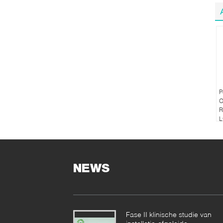
P
O
R
L
B
9
R
NEWS
Fase II klinische studie van