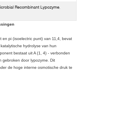
icrobial Recombinant Lypozyme
,
ssingen
en pi (isoelectric punt) van 11,4, bevat
katalytische hydrolyse van hun
onent bestaat uit A (1, 4) - verbonden
n gebroken door lypozyme. Dit
nder de hoge interne osmotische druk te