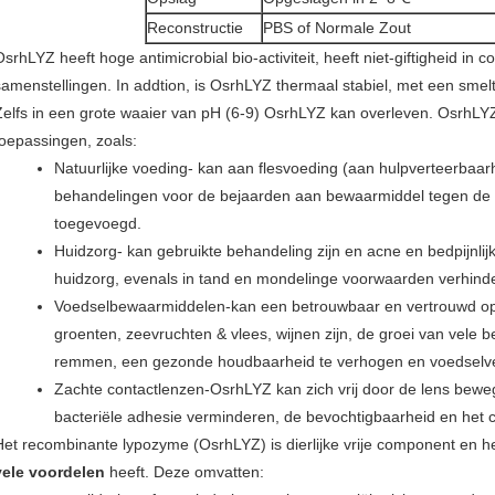
Reconstructie
PBS of Normale Zout
OsrhLYZ heeft hoge antimicrobial bio-activiteit, heeft niet-giftigheid in
samenstellingen. In addtion, is OsrhLYZ thermaal stabiel, met een smelt
Zelfs in een grote waaier van pH (6-9) OsrhLYZ kan overleven. OsrhLYZ w
toepassingen, zoals:
Natuurlijke voeding- kan aan flesvoeding (aan hulpverteerbaarh
behandelingen voor de bejaarden aan bewaarmiddel tegen d
toegevoegd.
Huidzorg- kan gebruikte behandeling zijn en acne en bedpijnlij
huidzorg, evenals in tand en mondelinge voorwaarden verhind
Voedselbewaarmiddelen-kan een betrouwbaar en vertrouwd op
groenten, zeevruchten & vlees, wijnen zijn, de groei van vele 
remmen, een gezonde houdbaarheid te verhogen en voedselveil
Zachte contactlenzen-OsrhLYZ kan zich vrij door de lens beweg
bacteriële adhesie verminderen, de bevochtigbaarheid en het 
Het recombinante lypozyme (OsrhLYZ) is dierlijke vrije component en hee
vele voordelen
heeft. Deze omvatten: