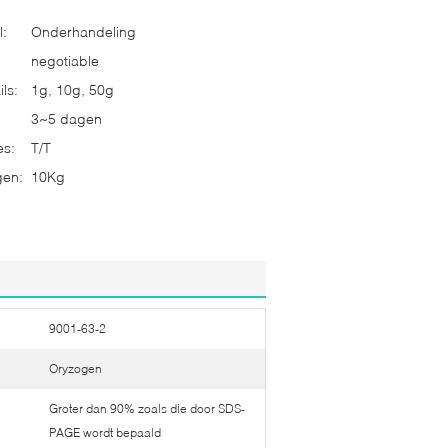
l:
Onderhandeling
negotiable
ls:
1g, 10g, 50g
3~5 dagen
es:
T/T
gen:
10Kg
9001-63-2
Oryzogen
Groter dan 90% zoals die door SDS-
PAGE wordt bepaald