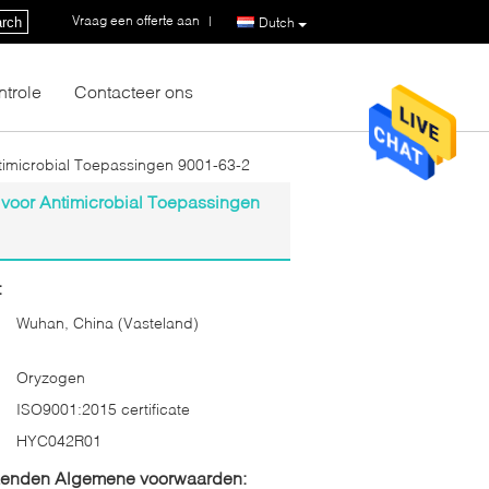
Vraag een offerte aan
|
rch
Dutch
ntrole
Contacteer ons
imicrobial Toepassingen 9001-63-2
voor Antimicrobial Toepassingen
:
Wuhan, China (Vasteland)
Oryzogen
ISO9001:2015 certificate
HYC042R01
zenden Algemene voorwaarden: