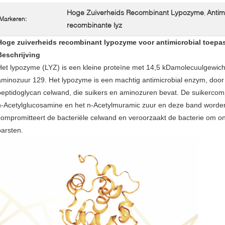
Hoge Zuiverheids Recombinant Lypozyme
Antim
,
Markeren:
recombinante lyz
Hoge zuiverheids recombinant lypozyme voor antimicrobial toepa
Beschrijving
Het lypozyme (LYZ) is een kleine proteïne met 14,5 kDamolecuulgewicht 
aminozuur 129. Het lypozyme is een machtig antimicrobial enzym, door 
peptidoglycan celwand, die suikers en aminozuren bevat. De suikercomp
n-Acetylglucosamine en het n-Acetylmuramic zuur en deze band worde
compromitteert de bacteriële celwand en veroorzaakt de bacterie om o
barsten.