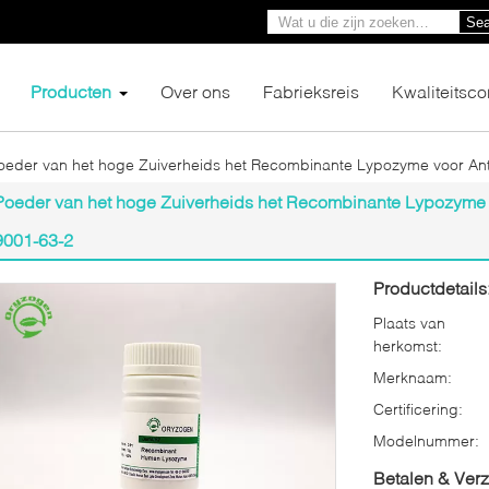
Sea
Producten
Over ons
Fabrieksreis
Kwaliteitsco
oeder van het hoge Zuiverheids het Recombinante Lypozyme voor Ant
Poeder van het hoge Zuiverheids het Recombinante Lypozyme 
9001-63-2
Productdetails
Plaats van
herkomst:
Merknaam:
Certificering:
Modelnummer:
Betalen & Ver