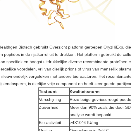
Healthgen Biotech gebruikt Overzicht platform geroepen OryzHiExp, di
en peptides in de rijstkorrel uit te drukken. Het platform gebruikt de cel
aan specifiek en hoogst uitdrukkelijke diverse recombinante proteïnen e
dergelijke voordelen, vrij van dierlijk prions of virus van menselijk plasm
milieuvriendelijk vergeleken met andere bioreactoren. Het recombinant
rijstendosperm, is dierlijke vrije component en heeft zeer goede partijcon
Testpunt
Kwaliteitsnorm
Verschijning
Roze beige gevriesdroogd poede
Zuiverheid
Meer dan 90% zoals die door 
analyse wordt bepaald.
Bio-activiteit
>4X10^4 IU/mg
Opslag
Opgeslagen in 2~8℃