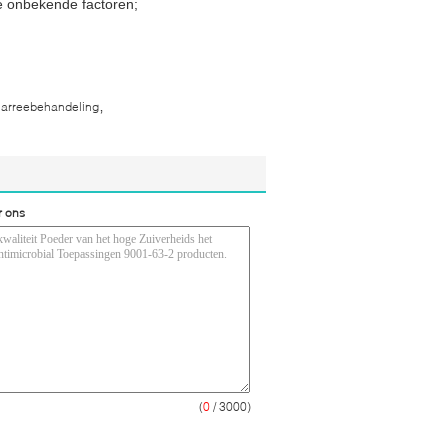
re onbekende factoren;
,
iarreebehandeling
r ons
(
0
/ 3000)