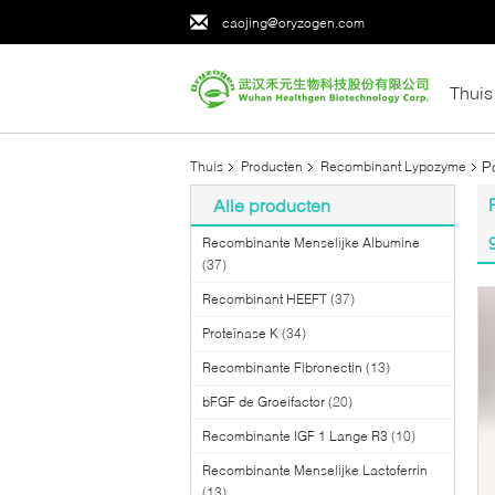
caojing@oryzogen.com
Thuis
P
Thuis
Producten
Recombinant Lypozyme
Alle producten
Recombinante Menselijke Albumine
(37)
Recombinant HEEFT
(37)
Proteïnase K
(34)
Recombinante Fibronectin
(13)
bFGF de Groeifactor
(20)
Recombinante IGF 1 Lange R3
(10)
Recombinante Menselijke Lactoferrin
(13)