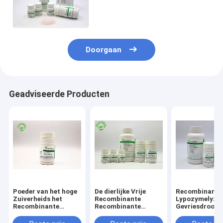
de Bulklevering CAS No 9001-
63-2 van het Rijstplatform
Doorgaan
Geadviseerde Producten
Poeder van het hoge
De dierlijke Vrije
Recombinant 
Zuiverheids het
Recombinante
Lypozymelyz
Recombinante
Recombinante
Gevriesdroogd
Lypozyme voor
proteïne van de
Poeder 50g va
Antimicrobial
Lypozyme Hoge
diarreebehand