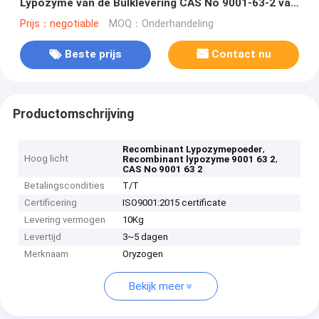
Lypozyme van de Bulklevering CAS No 9001-63-2 van
het Rijstplatform
Prijs：negotiable
MOQ：Onderhandeling
Beste prijs
Contact nu
Productomschrijving
,
Recombinant Lypozymepoeder
Hoog licht
,
Recombinant lypozyme 9001 63 2
CAS No 9001 63 2
Betalingscondities
T/T
Certificering
ISO9001:2015 certificate
Levering vermogen
10Kg
Levertijd
3~5 dagen
Merknaam
Oryzogen
Bekijk meer