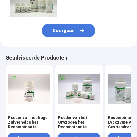
Recombinante proteïne van
de Lypozyme Hoge
Zuiverheid 14.7kD
Doorgaan
Geadviseerde Producten
Poeder van het hoge
Poeder van het
Recombinant 
Zuiverheids het
Oryzogen het
Lypozymelyz
Recombinante
Recombinante
Gevriesdroogd
Lypozyme voor
Lypozyme van de
Poeder 50g va
Antimicrobial
Bulklevering CAS No
diarreebehand