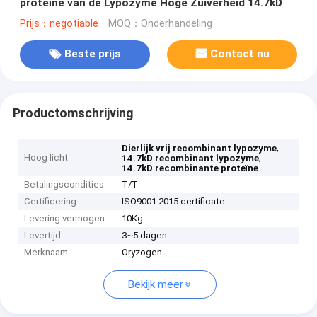
proteïne van de Lypozyme Hoge Zuiverheid 14.7kD
Prijs：negotiable
MOQ：Onderhandeling
Beste prijs
Contact nu
Productomschrijving
,
Dierlijk vrij recombinant lypozyme
Hoog licht
,
14.7kD recombinant lypozyme
14.7kD recombinante proteïne
Betalingscondities
T/T
Certificering
ISO9001:2015 certificate
Levering vermogen
10Kg
Levertijd
3~5 dagen
Merknaam
Oryzogen
Bekijk meer