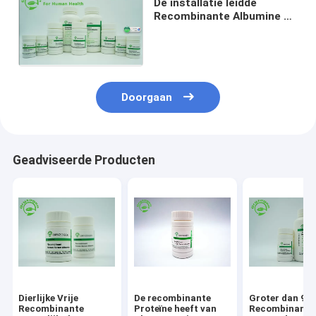
De installatie leidde
Recombinante Albumine af
HEEFT PH Gevriesdroogd
Poeder 6.4-7.4
Doorgaan
Geadviseerde Producten
Dierlijke Vrije
De recombinante
Groter dan 99
Recombinante
Proteïne heeft van
Recombinante