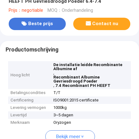
HEEFT PH Gevriesdroogd Poeder 6.4-7.4
Prijs：negotiable
MOQ：Onderhandeling
Beste prijs
Contact nu
Productomschrijving
De installatie leidde Recombinante
Albumine af
,
Hoog licht
Recombinant Albumine
Gevriesdroogd Poeder
,
7.4 Recombinant PH HEEFT
Betalingscondities
T/T
Certificering
ISO9001:2015 certificate
Levering vermogen
1000kg
Levertijd
3~5 dagen
Merknaam
Oryzogen
Bekijk meer