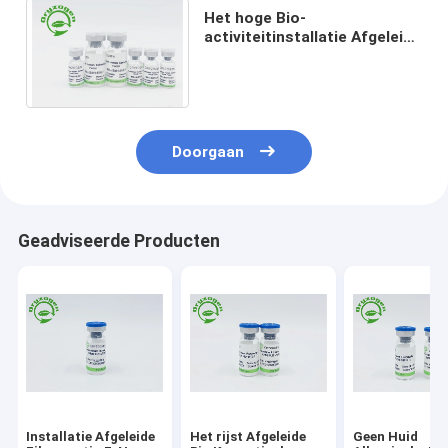
Het hoge Bio-
activiteitinstallatie Afgeleide
EGF Gevriesdroogde Poeder
voor Huid
vernieuwt/Reparatie
Doorgaan
Geadviseerde Producten
Installatie Afgeleide
Het rijst Afgeleide
Geen Huid