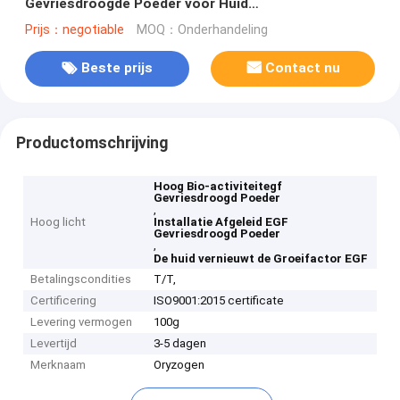
Gevriesdroogde Poeder voor Huid
vernieuwt/Reparatie
Prijs：negotiable
MOQ：Onderhandeling
Beste prijs
Contact nu
Productomschrijving
Hoog Bio-activiteitegf
Gevriesdroogd Poeder
,
Hoog licht
Installatie Afgeleid EGF
Gevriesdroogd Poeder
,
De huid vernieuwt de Groeifactor EGF
Betalingscondities
T/T,
Certificering
ISO9001:2015 certificate
Levering vermogen
100g
Levertijd
3-5 dagen
Merknaam
Oryzogen