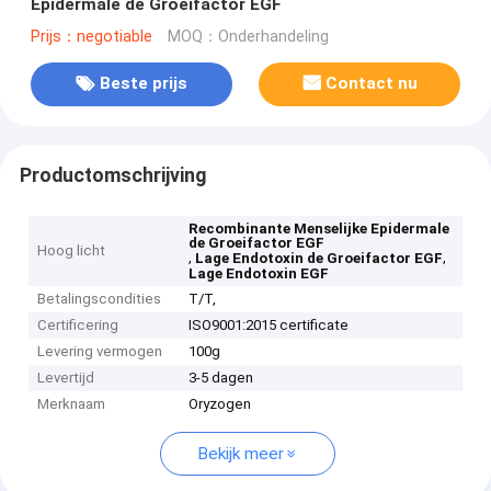
Epidermale de Groeifactor EGF
Prijs：negotiable
MOQ：Onderhandeling
Beste prijs
Contact nu
Productomschrijving
Recombinante Menselijke Epidermale
de Groeifactor EGF
Hoog licht
,
,
Lage Endotoxin de Groeifactor EGF
Lage Endotoxin EGF
Betalingscondities
T/T,
Certificering
ISO9001:2015 certificate
Levering vermogen
100g
Levertijd
3-5 dagen
Merknaam
Oryzogen
Bekijk meer