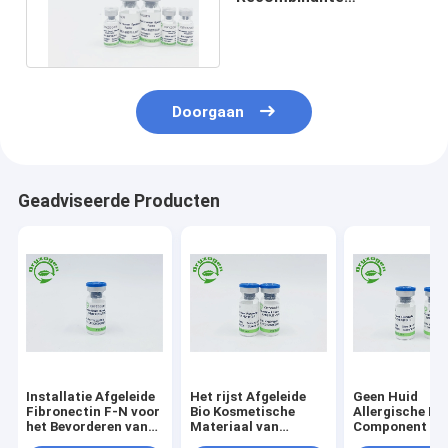
Menselijke Epidermale
de Groeifactor EGF
Doorgaan
Geadviseerde Producten
Installatie Afgeleide
Het rijst Afgeleide
Geen Huid
Fibronectin F-N voor
Bio Kosmetische
Allergische Die
het Bevorderen van
Materiaal van
Component Vri
het Metabolisme van
Fibronectin F-N
Fibronectin F