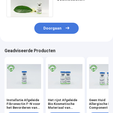
ingrediënten voor het
Vernieuwen van Huidcel
Doorgaan
Geadviseerde Producten
Installatie Afgeleide
Het rijst Afgeleide
Geen Huid
Fibronectin F-N voor
Bio Kosmetische
Allergische Die
het Bevorderen van
Materiaal van
Component Vri
het Metabolisme van
Fibronectin F-N
Fibronectin F