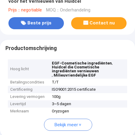
voor het Vernieuwen van Huidcel
Prijs：negotiable
MOQ：Onderhandeling
Beste prijs
Contact nu
Productomschrijving
,
EGF-Cosmetische ingrediënten
Huidcel die Cosmetische
Hoog licht
ingrediënten vernieuwen
,
Milieuvriendelijke EGF
Betalingscondities
T/T
Certificering
ISO9001:2015 certificate
Levering vermogen
100g
Levertijd
3~5 dagen
Merknaam
Oryzogen
Bekijk meer