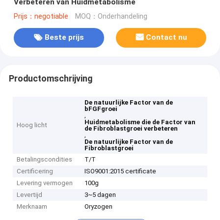
Verbeteren van Huidmetabolisme
Prijs：negotiable
MOQ：Onderhandeling
Beste prijs
Contact nu
Productomschrijving
De natuurlijke Factor van de
bFGFgroei
,
Huidmetabolisme die de Factor van
Hoog licht
de Fibroblastgroei verbeteren
,
De natuurlijke Factor van de
Fibroblastgroei
Betalingscondities
T/T
Certificering
ISO9001:2015 certificate
Levering vermogen
100g
Levertijd
3~5 dagen
Merknaam
Oryzogen