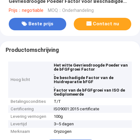
Gevriesdroogde Poeder Factor voor Beschadigde
Huidreparatie
Prijs：negotiable
MOQ：Onderhandeling
Beste prijs
Contact nu
Productomschrijving
Het witte Gevriesdroogde Poeder van
de bFGFgroei Factor
,
De beschadigde Factor van de
Hoog licht
Huidreparatie bFGF
,
Factor van de bFGFgroei van ISO de
Gediplomeerde
Betalingscondities
T/T
Certificering
ISO9001:2015 certificate
Levering vermogen
100g
Levertijd
3~5 dagen
Merknaam
Oryzogen