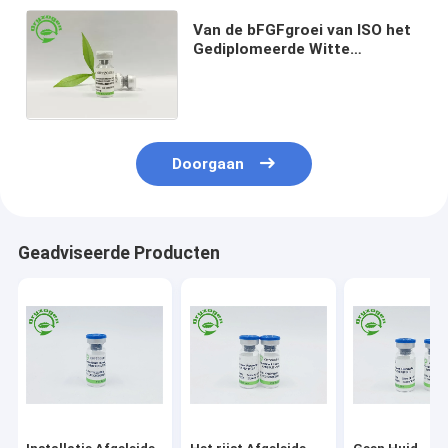
Van de bFGFgroei van ISO het
Gediplomeerde Witte
Gevriesdroogde Poeder
Factor voor Beschadigde
Huidreparatie
Doorgaan
Geadviseerde Producten