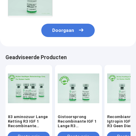
Recombinante die Sativa
Oorsprong van Oryza met Zout
wordt gevriesdroogd
Doorgaan
Geadviseerde Producten
83 aminozuur Lange
Gistoorsprong
Recombiannt
Ketting R3 IGF 1
Recombinante IGF 1
Igtropin IGF 1
Recombinante
Lange R3
R3 Geen Dierlij
Menselijke Insuline -
Gevriesdroogde
Componenten9
zoals de Groeifactor
Groter dan 90%-
Molecuulgewi