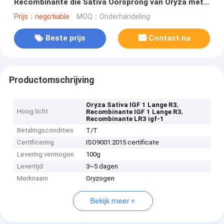
Recombinante die Sativa Oorsprong van Oryza met
Zout wordt gevriesdroogd
Prijs：negotiable
MOQ：Onderhandeling
Beste prijs
Contact nu
Productomschrijving
,
Oryza Sativa IGF 1 Lange R3
Hoog licht
,
Recombinante IGF 1 Lange R3
Recombinante LR3 igf-1
Betalingscondities
T/T
Certificering
ISO9001:2015 certificate
Levering vermogen
100g
Levertijd
3~5 dagen
Merknaam
Oryzogen
Bekijk meer