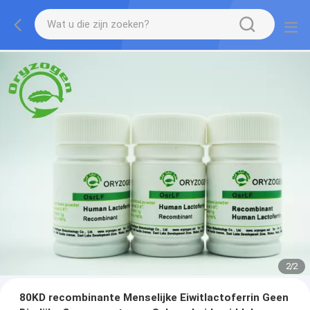
2
/
2
80KD recombinante Menselijke Eiwitlactoferrin Geen