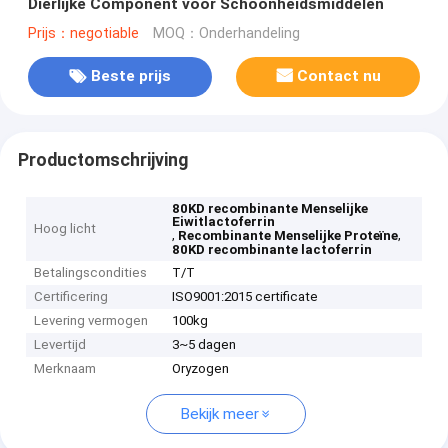
Dierlijke Component voor Schoonheidsmiddelen
Prijs：negotiable
MOQ：Onderhandeling
Beste prijs
Contact nu
Productomschrijving
80KD recombinante Menselijke
Eiwitlactoferrin
Hoog licht
,
,
Recombinante Menselijke Proteïne
80KD recombinante lactoferrin
Betalingscondities
T/T
Certificering
ISO9001:2015 certificate
Levering vermogen
100kg
Levertijd
3~5 dagen
Merknaam
Oryzogen
Bekijk meer