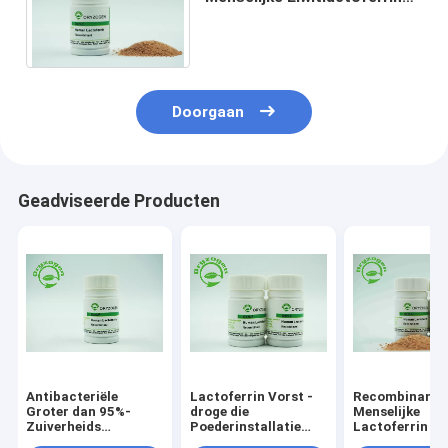
Geen Dierlijke Component
voor Schoonheidsmiddelen
Doorgaan
Geadviseerde Producten
Antibacteriële
Lactoferrin Vorst -
Recombinante
Groter dan 95%-
droge die
Menselijke
Zuiverheids
Poederinstallatie
Lactoferrin Vo
Recombinante
met Antibacteriële
droog Poeder