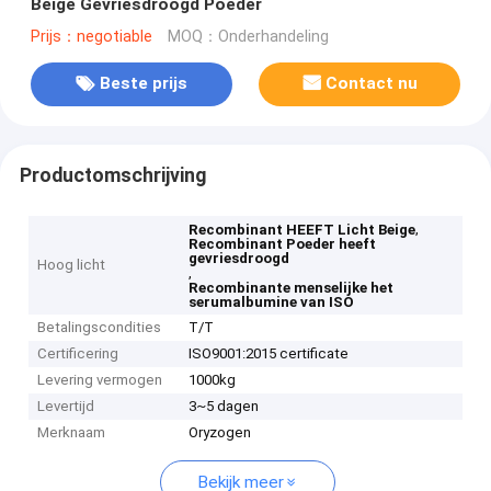
Beige Gevriesdroogd Poeder
Prijs：negotiable
MOQ：Onderhandeling
Beste prijs
Contact nu
Productomschrijving
,
Recombinant HEEFT Licht Beige
Recombinant Poeder heeft
gevriesdroogd
Hoog licht
,
Recombinante menselijke het
serumalbumine van ISO
Betalingscondities
T/T
Certificering
ISO9001:2015 certificate
Levering vermogen
1000kg
Levertijd
3~5 dagen
Merknaam
Oryzogen
Bekijk meer