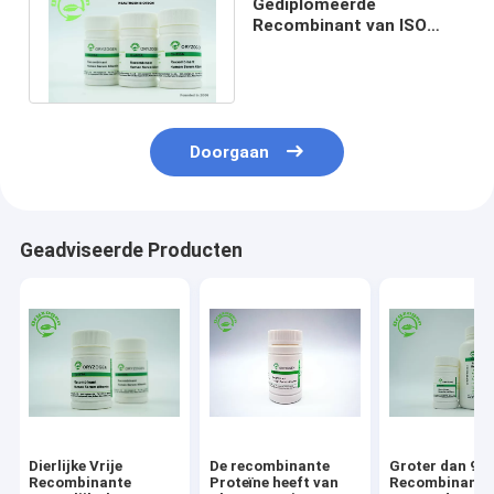
Gediplomeerde
Recombinant van ISO
HEEFT Licht Beige
Gevriesdroogd Poeder
Doorgaan
Geadviseerde Producten
Dierlijke Vrije
De recombinante
Groter dan 99
Recombinante
Proteïne heeft van
Recombinante