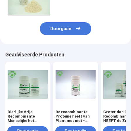
Recombinante Serum van Wit
om Beige Kleurenpoeder aan te
steken
Doorgaan
Geadviseerde Producten
Dierlijke Vrije
De recombinante
Groter dan 99
Recombinante
Proteïne heeft van
Recombinante
Menselijke het
Plant met niet -
HEEFT de Zuiv
Serumalbumine van
Dierlijke
rHSA Stabilisa
de vulstofrang rHSA
Ingrediëntenendotoxin
zonder Dierlijk