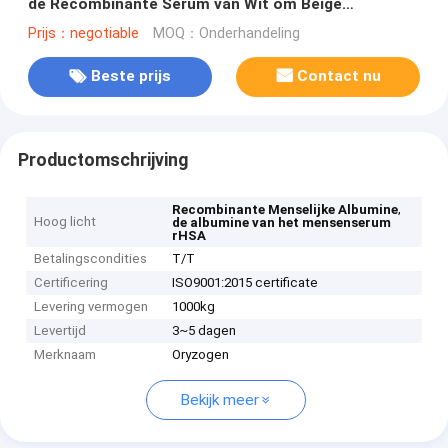
de Recombinante Serum van Wit om Beige
Kleurenpoeder aan te steken
Prijs：negotiable
MOQ：Onderhandeling
Beste prijs
Contact nu
Productomschrijving
,
Recombinante Menselijke Albumine
Hoog licht
de albumine van het mensenserum
rHSA
Betalingscondities
T/T
Certificering
ISO9001:2015 certificate
Levering vermogen
1000kg
Levertijd
3~5 dagen
Merknaam
Oryzogen
Bekijk meer