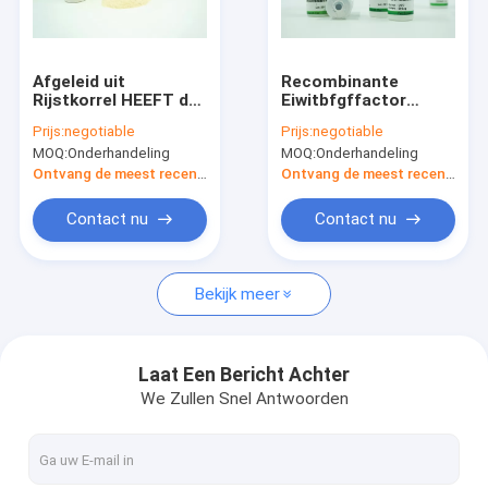
Fabrieksreis
Kwaliteitscontrole
Afgeleid uit
Recombinante
Rijstkorrel HEEFT de
Eiwitbfgffactor
Recombinante
Oryza Sativa
Prijs:
negotiable
Prijs:
negotiable
Menselijke
Gehaalde -20℃
MOQ:
Onderhandeling
MOQ:
Onderhandeling
Albumineproteïne
Storaged
Recombinante Menselijke Albumine
Hoge Veiligheid en
Ontvang de meest recente Prijs
Ontvang de meest recente Prijs
Biologische veiligheid
Recombinant HEEFT
Contact nu
Contact nu
Proteïnase K
Bekijk meer
Recombinante Fibronectin
bFGF de Groeifactor
Laat Een Bericht Achter
We Zullen Snel Antwoorden
Recombinante IGF 1 Lange R3
Recombinante Menselijke Lactoferrin