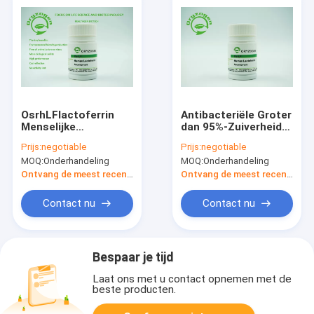
OsrhLFlactoferrin
Antibacteriële Groter
Menselijke
dan 95%-Zuiverheids
Recombinante Eiwit
Recombinante
Prijs:
negotiable
Prijs:
negotiable
Biologische
Lactoferrin
MOQ:
Onderhandeling
MOQ:
Onderhandeling
Reagentia voor
Lyophiized met
Biopharmaceuticals
Anorganisch Zout
Ontvang de meest recente Prijs
Ontvang de meest recente Prijs
Contact nu
Contact nu
Bespaar je tijd
Laat ons met u contact opnemen met de
beste producten.