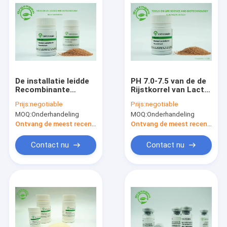
De installatie leidde
PH 7.0-7.5 van de de
Recombinante
Rijstkorrel van Lacto
Menselijke
Ferrin de
Prijs:
negotiable
Prijs:
negotiable
Lactoferrin af ALS
Recombinante
MOQ:
Onderhandeling
MOQ:
Onderhandeling
voor de Concentratie
Menselijke Eiwit
van Controlefe
Gediplomeerde
Ontvang de meest recente Prijs
Ontvang de meest recente Prijs
Oorsprong ISO
Contact nu
Contact nu
Huis
Producten
Ongeveer ons