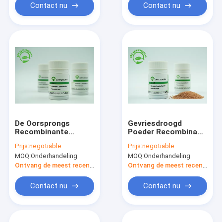
verbeteren
Contact nu
Contact nu
De Oorsprongs
Gevriesdroogd
Recombinante
Poeder Recombinant
Menselijke
Menselijk Lactoferrin
Prijs:
negotiable
Prijs:
negotiable
Lactoferrin van de
Laag Endotoxin 80Kd
MOQ:
Onderhandeling
MOQ:
Onderhandeling
rijstkorrel
Molecuulgewicht
Biologische
Ontvang de meest recente Prijs
Ontvang de meest recente Prijs
Onderzoekreagentia
146897-68-9
Contact nu
Contact nu