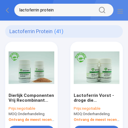
Lactoferrin Protein
(41)
Dierlijk Componenten
Lactoferrin Vorst -
Vrij Recombinant
droge die
Lactoferrin
Poederinstallatie
Prijs:
negotiable
Prijs:
negotiable
Roodachtig Bruin Los
met Antibacteriële
MOQ:
Onderhandeling
MOQ:
Onderhandeling
Poeder 2-8 ℃
Activiteit wordt
Storaged
afgeleid die
Ontvang de meest recente Prijs
Ontvang de meest recente Prijs
Immuniteit