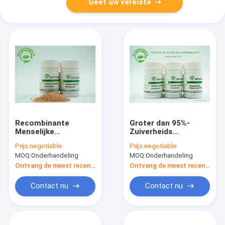
Geef uw vereiste
Recombinante
Groter dan 95%-
Menselijke
Zuiverheids
Lactoferrin Vorst -
Recombinant
Prijs:
negotiable
Prijs:
negotiable
droog Poeder
Menselijk Lactoferrin
MOQ:
Onderhandeling
MOQ:
Onderhandeling
Russetish
Gevriesdroogd
Ontvang de meest recente Prijs
Ontvang de meest recente Prijs
Poeder 80KD
Contact nu
Contact nu