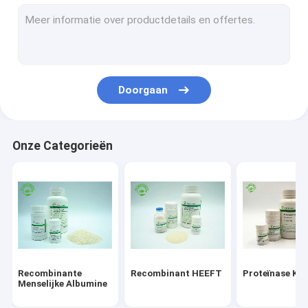
De recombinante Eiwitdienst
Epidermale de Groeifactor
De Zorg van de albuminehuid
Doorgaan
Recombinante VEGF
Recombinant Lypozyme
Onze Categorieën
Cosmetische ingrediënten
Recombinante
Recombinant HEEFT
Proteïnase K
Menselijke Albumine