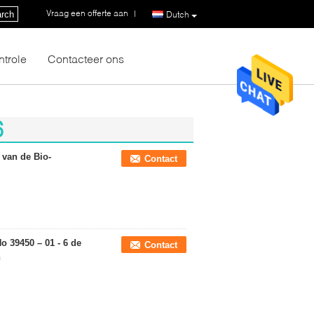
Vraag een offerte aan
|
rch
Dutch
ntrole
Contacteer ons
6
 van de Bio-
Contact
 39450 – 01 - 6 de
Contact
n