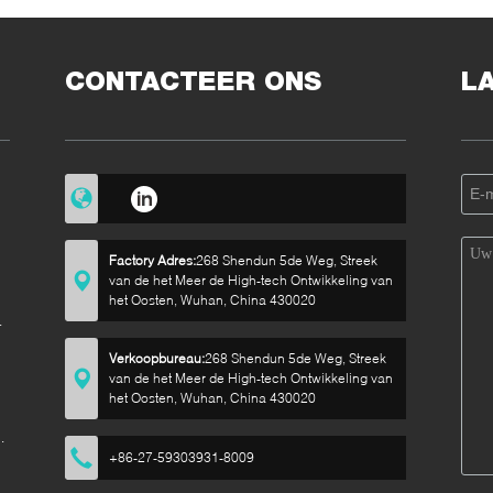
CONTACTEER ONS
L
Factory Adres:
268 Shendun 5de Weg, Streek
van de het Meer de High-tech Ontwikkeling van
het Oosten, Wuhan, China 430020
i-
Verkoopbureau:
268 Shendun 5de Weg, Streek
van de het Meer de High-tech Ontwikkeling van
het Oosten, Wuhan, China 430020
m
+86-27-59303931-8009