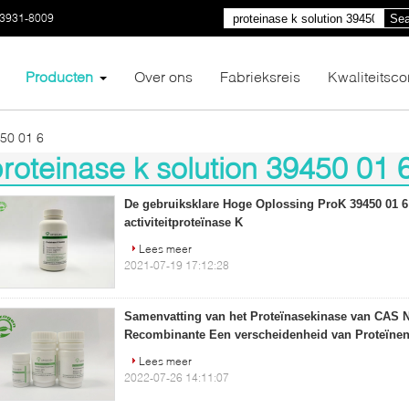
03931-8009
Sea
Producten
Over ons
Fabrieksreis
Kwaliteitsco
450 01 6
roteinase k solution 39450 01 
)
De gebruiksklare Hoge Oplossing ProK 39450 01 6
activiteitproteïnase K
Lees meer
2021-07-19 17:12:28
Samenvatting van het Proteïnasekinase van CAS No
Recombinante Een verscheidenheid van Proteïne
Lees meer
2022-07-26 14:11:07