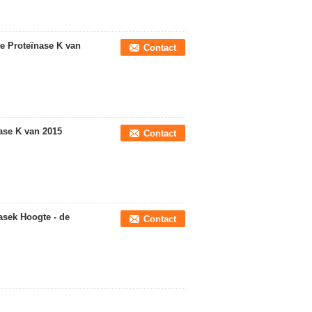
te Proteïnase K van
Contact
ase K van 2015
Contact
asek Hoogte - de
Contact