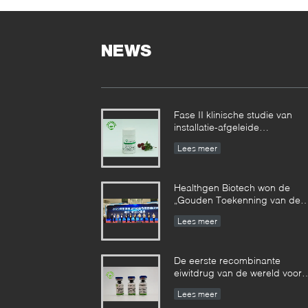
NEWS
Fase II klinische studie van
installatie-afgeleide
recombinante menselijke
Lees meer
serumalbumine bereikte
gefaseerde resultaten
Healthgen Biotech won de
„Gouden Toekenning van de
2de Hoogwaardige
Lees meer
Octrooiconcurrentie van Hube
Provincie“
De eerste recombinante
eiwitdrug van de wereld voor
de behandeling van emfysee
Lees meer
is goedgekeurd door de V.S.