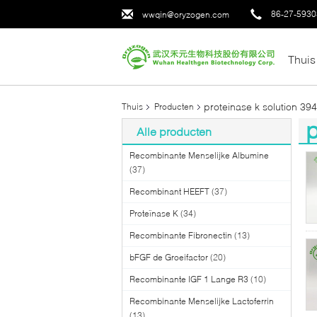
86-27-593
wwqin@oryzogen.com
Thuis
proteinase k solution 39
Thuis
Producten
p
Alle producten
(9
Recombinante Menselijke Albumine
(37)
Recombinant HEEFT
(37)
Proteïnase K
(34)
Recombinante Fibronectin
(13)
bFGF de Groeifactor
(20)
Recombinante IGF 1 Lange R3
(10)
Recombinante Menselijke Lactoferrin
(13)