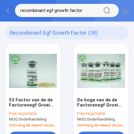
Recombinant Egf Growth Factor
(38)
53 Factor van de de
De hoge van de de
Factorenegf Groei
Factorenegf Groei
van de
van de Bio-activiteit
Prijs:
negotiable
Prijs:
negotiable
aminozuren6.3kd de
Recombinante
MOQ:
Onderhandeling
MOQ:
Onderhandeling
Recombinante
Menselijke
Epidermale die Groei
Epidermale Groei
Ontvang de meest recente Prijs
Ontvang de meest recente Prijs
met
Bepaalde sds-PAGINA