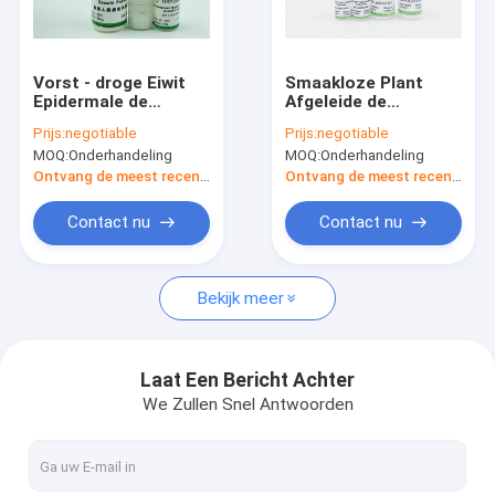
Fabrieksreis
Kwaliteitscontrole
Vorst - droge Eiwit
Smaakloze Plant
Epidermale de
Afgeleide de
Groeifactor Egf voor
Groeifactor van EGF
Prijs:
negotiable
Prijs:
negotiable
Huidschoonheidsmiddelen
bFGF Geen Dierlijke
MOQ:
Onderhandeling
MOQ:
Onderhandeling
1Ng/ml ED50
Component
Recombinante Menselijke Albumine
Ontvang de meest recente Prijs
Ontvang de meest recente Prijs
Recombinant HEEFT
Contact nu
Contact nu
Proteïnase K
Bekijk meer
Recombinante Fibronectin
bFGF de Groeifactor
Laat Een Bericht Achter
We Zullen Snel Antwoorden
Recombinante IGF 1 Lange R3
Recombinante Menselijke Lactoferrin