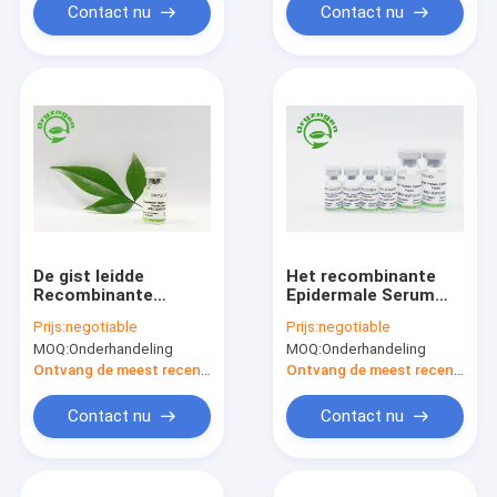
Mannitolstabilisator
van de de
Contact nu
Contact nu
wordt gevriesdroogd
Factoren98%
Zuiverheid
De gist leidde
Het recombinante
Recombinante
Epidermale Serum
Epidermale de
van de de
Prijs:
negotiable
Prijs:
negotiable
Groeifactor voor het
Groeifactor voor
MOQ:
Onderhandeling
MOQ:
Onderhandeling
Gladmaken van
Skincare
Rimpel af
Ontvang de meest recente Prijs
Ontvang de meest recente Prijs
Contact nu
Contact nu