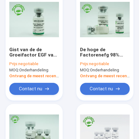
Gist van de de
De hoge de
Groeifactor EGF van
Factorenefg 98%
CAS 62253-63-8
Zuiverheid van de
Prijs:
negotiable
Prijs:
negotiable
leidde de Menselijke
Bio-activiteit
MOQ:
Onderhandeling
MOQ:
Onderhandeling
Epidermale niet af -
Menselijke
Dierlijke Component
Recombinante
Ontvang de meest recente Prijs
Ontvang de meest recente Prijs
Epidermale Groei
voor Huid
Contact nu
Contact nu
vernieuwt/Reparatie
Huis
Producten
Ongeveer ons