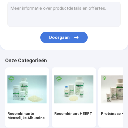
De recombinante Eiwitdienst
Epidermale de Groeifactor
De Zorg van de albuminehuid
Doorgaan
Recombinante VEGF
Recombinant Lypozyme
Onze Categorieën
Cosmetische ingrediënten
Recombinante
Recombinant HEEFT
Proteïnase K
Menselijke Albumine