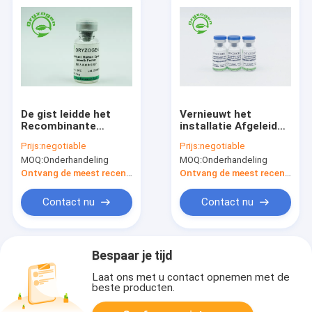
De gist leidde het
Vernieuwt het
Recombinante
installatie Afgeleide
Epidermale Vrije af
EGF-Gevriesdroogde
Prijs:
negotiable
Prijs:
negotiable
Dier van de
Poeder van de de
MOQ:
Onderhandeling
MOQ:
Onderhandeling
Groeifactoren EGF
Groeifactor bFGF
vriesdroogde Poeder
voor Bevorderende
Ontvang de meest recente Prijs
Ontvang de meest recente Prijs
Huidcel
Contact nu
Contact nu
Bespaar je tijd
Laat ons met u contact opnemen met de
beste producten.