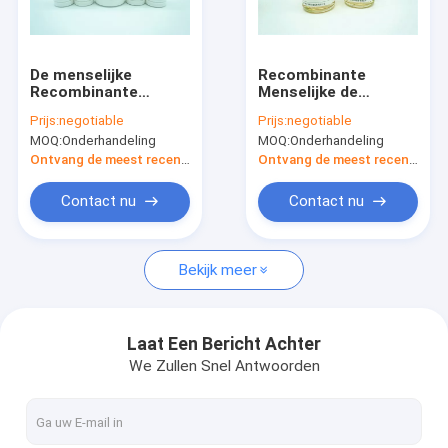
Fabrieksreis
Kwaliteitscontrole
De menselijke
Recombinante
Recombinante
Menselijke de
Serumalbumine
Albuminevloeistof
Prijs:
negotiable
Prijs:
negotiable
HEEFT is structureel
van Oryzogenosrhsa
MOQ:
Onderhandeling
MOQ:
Onderhandeling
en biochemisch
als stabilisator CAS
Recombinante Menselijke Albumine
Equivalent aan pHSA
No. 70024-90-7
Ontvang de meest recente Prijs
Ontvang de meest recente Prijs
Recombinant HEEFT
Contact nu
Contact nu
Proteïnase K
Bekijk meer
Recombinante Fibronectin
bFGF de Groeifactor
Laat Een Bericht Achter
We Zullen Snel Antwoorden
Recombinante IGF 1 Lange R3
Recombinante Menselijke Lactoferrin