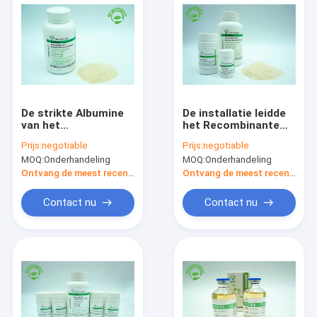
De strikte Albumine
De installatie leidde
van het
het Recombinante
Kwaliteitscontrole
Menselijke Poeder
Prijs:
negotiable
Prijs:
negotiable
Recombinante Serum
OsrHSA van de
MOQ:
Onderhandeling
MOQ:
Onderhandeling
HEEFT Wit om Beige
Serumalbumine af
Gevriesdroogd
Ontvang de meest recente Prijs
Ontvang de meest recente Prijs
Poeder aan te steken
Contact nu
Contact nu
Huis
Producten
Ongeveer ons