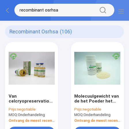
Recombinant Osrhsa
(106)
Van
Molecuulgewicht van
celcryopreservation
de het Poeder het
de Recombinante
Recombinante
Prijs:
negotiable
Prijs:
negotiable
Menselijke Vloeibare
Albumine 65KD van
MOQ:
Onderhandeling
MOQ:
Onderhandeling
99% Zuiverheid van
hoge
de het
Zuiverheidsosrhsa
Ontvang de meest recente Prijs
Ontvang de meest recente Prijs
Serumalbumine rHSA