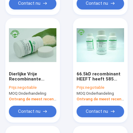
Contact nu
Contact nu
Dierlijke Vrije
66.5kD recombinant
Recombinante
HEEFT heeft 585
Serumalbumine voor
Aminozuren is
Prijs:
negotiable
Prijs:
negotiable
Bioindustrie
Dierlijke Vrije
MOQ:
Onderhandeling
MOQ:
Onderhandeling
Component
Ontvang de meest recente Prijs
Ontvang de meest recente Prijs
Contact nu
Contact nu