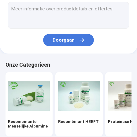
De recombinante Eiwitdienst
Epidermale de Groeifactor
De Zorg van de albuminehuid
Doorgaan
Recombinante VEGF
Recombinant Lypozyme
Onze Categorieën
Cosmetische ingrediënten
Recombinante
Recombinant HEEFT
Proteïnase K
Menselijke Albumine