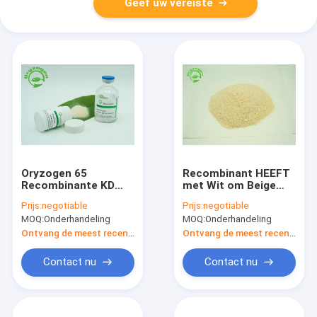
Geef uw vereiste
Oryzogen 65
Recombinant HEEFT
Recombinante KD
met Wit om Beige
HEEFT Poeder voor
aan te steken
Prijs:
negotiable
Prijs:
negotiable
Vaccin CAS 70024 90
Gevriesdroogd
MOQ:
Onderhandeling
MOQ:
Onderhandeling
7
Poeder HEEFT Hoge
Zuiverheid
Ontvang de meest recente Prijs
Ontvang de meest recente Prijs
Contact nu
Contact nu