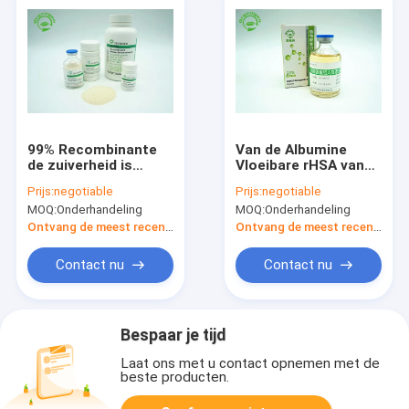
99% Recombinante
Van de Albumine
de zuiverheid is
Vloeibare rHSA van
voortgekomen uit
de vulstofrang
Prijs:
negotiable
Prijs:
negotiable
Rijst Zelfde
Recombinante
MOQ:
Onderhandeling
MOQ:
Onderhandeling
Opeenvolging
Menselijke
aangezien het
Recombinante
Ontvang de meest recente Prijs
Ontvang de meest recente Prijs
Plasma HEEFT
Producten 70024-90-
7
Contact nu
Contact nu
Bespaar je tijd
Laat ons met u contact opnemen met de
beste producten.