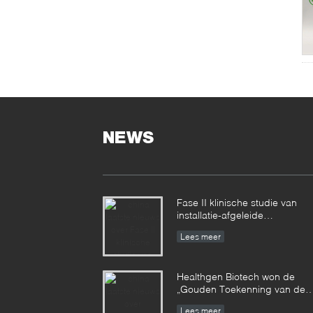
NEWS
Fase II klinische studie van
installatie-afgeleide
recombinante menselijke
Lees meer
serumalbumine bereikte
gefaseerde resultaten
Healthgen Biotech won de
„Gouden Toekenning van de
2de Hoogwaardige
Lees meer