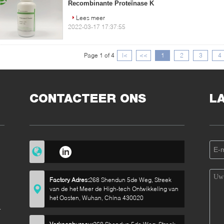
Recombinante Proteïnase K
Lees meer
2022-03-17 17:37:55
Page 1 of 4
|<
<<
1
2
3
4
CONTACTEER ONS
L
Factory Adres:
268 Shendun 5de Weg, Streek
van de het Meer de High-tech Ontwikkeling van
het Oosten, Wuhan, China 430020