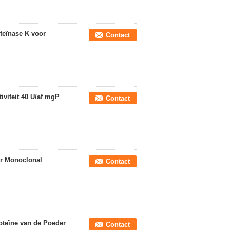
teïnase K voor
Contact
iviteit 40 U/af mgP
Contact
or Monoclonal
Contact
oteïne van de Poeder
Contact