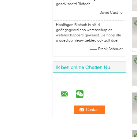
geadviseerd Biotech.
—— David Castillo
Healthgen Biotech is altijd
geëngageerd aan wetenschap en
wetenschappers geweest. De hoop die
u goed op nieuw gebied ook zult doen.
—— Frank Schauer
Ik ben online Chatten Nu