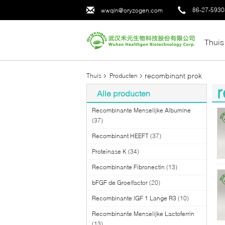
86-27-593
wwqin@oryzogen.com
Thuis
recombinant prok
Thuis
Producten
r
Alle producten
(3
Recombinante Menselijke Albumine
(37)
Recombinant HEEFT
(37)
Proteïnase K
(34)
Recombinante Fibronectin
(13)
bFGF de Groeifactor
(20)
Recombinante IGF 1 Lange R3
(10)
Recombinante Menselijke Lactoferrin
(13)