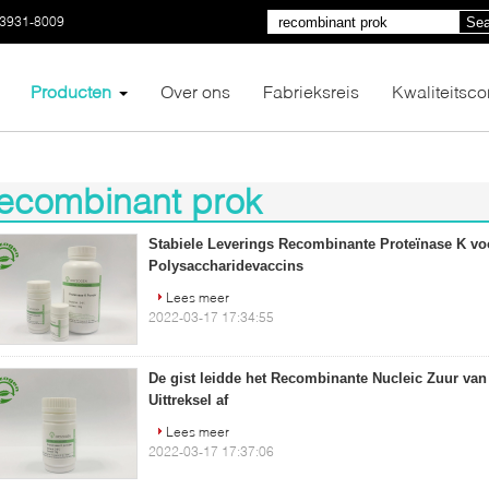
03931-8009
Sea
Producten
Over ons
Fabrieksreis
Kwaliteitsco
ecombinant prok
3)
Stabiele Leverings Recombinante Proteïnase K vo
Polysaccharidevaccins
Lees meer
2022-03-17 17:34:55
De gist leidde het Recombinante Nucleic Zuur van
Uittreksel af
Lees meer
2022-03-17 17:37:06