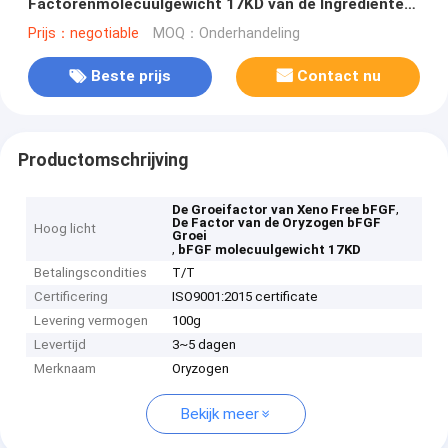
Factorenmolecuulgewicht 17KD van de Ingrediënten
bFGF Groei Dierlijke Vrije Component
Prijs：negotiable
MOQ：Onderhandeling
Beste prijs
Contact nu
Productomschrijving
,
De Groeifactor van Xeno Free bFGF
De Factor van de Oryzogen bFGF
Hoog licht
Groei
,
bFGF molecuulgewicht 17KD
Betalingscondities
T/T
Certificering
ISO9001:2015 certificate
Levering vermogen
100g
Levertijd
3~5 dagen
Merknaam
Oryzogen
Bekijk meer