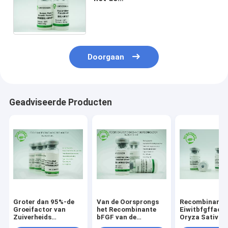
Factorenmolecuulgewicht 17KD
van de Ingrediënten bFGF Groei
Dierlijke Vrije Component
Doorgaan
Geadviseerde Producten
Groter dan 95%-de
Van de Oorsprongs
Recombinante
Groeifactor van
het Recombinante
Eiwitbfgffact
Zuiverheids
bFGF van de
Oryza Sativa
Menselijke die bFGF
rijstkorrel
Gehaalde -20