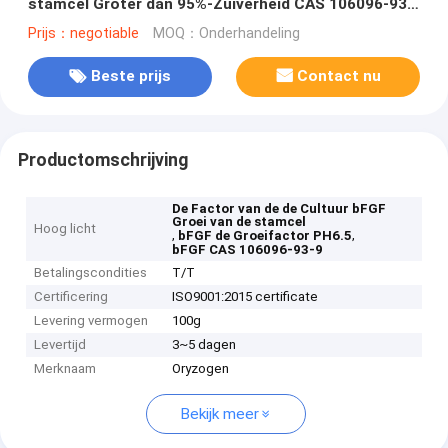
stamcel Groter dan 95%-Zuiverheid CAS 106096-93-
9
Prijs：negotiable
MOQ：Onderhandeling
Beste prijs
Contact nu
Productomschrijving
De Factor van de de Cultuur bFGF
Groei van de stamcel
Hoog licht
,
,
bFGF de Groeifactor PH6.5
bFGF CAS 106096-93-9
Betalingscondities
T/T
Certificering
ISO9001:2015 certificate
Levering vermogen
100g
Levertijd
3~5 dagen
Merknaam
Oryzogen
Bekijk meer