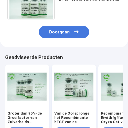
Groter dan 95%-Zuiverheid
CAS 106096-93-9
Doorgaan
Geadviseerde Producten
Groter dan 95%-de
Van de Oorsprongs
Recombinante
Groeifactor van
het Recombinante
Eiwitbfgffact
Zuiverheids
bFGF van de
Oryza Sativa
Menselijke die bFGF
rijstkorrel
Gehaalde -20