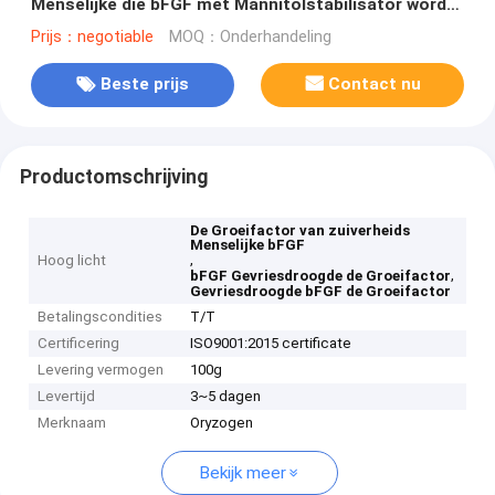
Menselijke die bFGF met Mannitolstabilisator wordt
gevriesdroogd
Prijs：negotiable
MOQ：Onderhandeling
Beste prijs
Contact nu
Productomschrijving
De Groeifactor van zuiverheids
Menselijke bFGF
,
Hoog licht
,
bFGF Gevriesdroogde de Groeifactor
Gevriesdroogde bFGF de Groeifactor
Betalingscondities
T/T
Certificering
ISO9001:2015 certificate
Levering vermogen
100g
Levertijd
3~5 dagen
Merknaam
Oryzogen
Bekijk meer