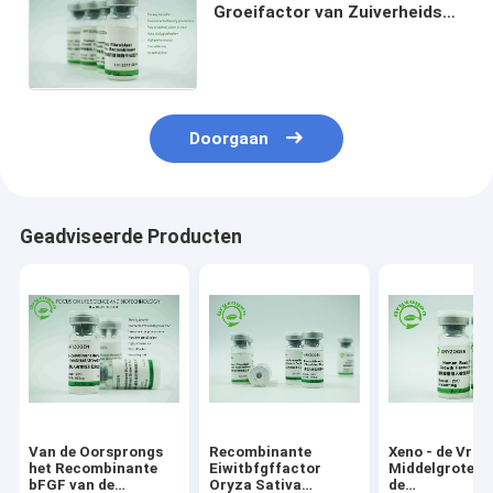
Groeifactor van Zuiverheids
Menselijke die bFGF met
Mannitolstabilisator wordt
gevriesdroogd
Doorgaan
Geadviseerde Producten
Van de Oorsprongs
Recombinante
Xeno - de Vrije
het Recombinante
Eiwitbfgffactor
Middelgrote va
bFGF van de
Oryza Sativa
de