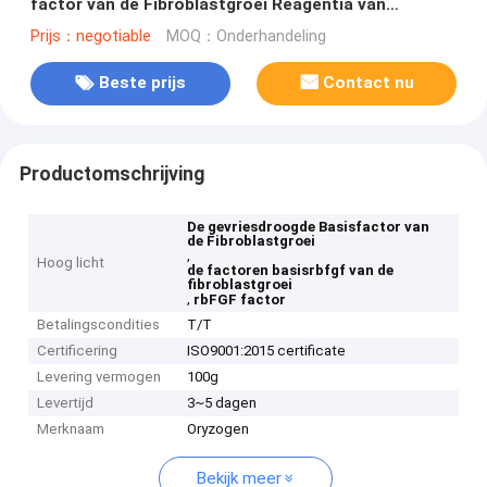
factor van de Fibroblastgroei Reagentia van
Bilogical voor Biopharmaceuticals
Prijs：negotiable
MOQ：Onderhandeling
Beste prijs
Contact nu
Productomschrijving
De gevriesdroogde Basisfactor van
de Fibroblastgroei
,
Hoog licht
de factoren basisrbfgf van de
fibroblastgroei
,
rbFGF factor
Betalingscondities
T/T
Certificering
ISO9001:2015 certificate
Levering vermogen
100g
Levertijd
3~5 dagen
Merknaam
Oryzogen
Bekijk meer