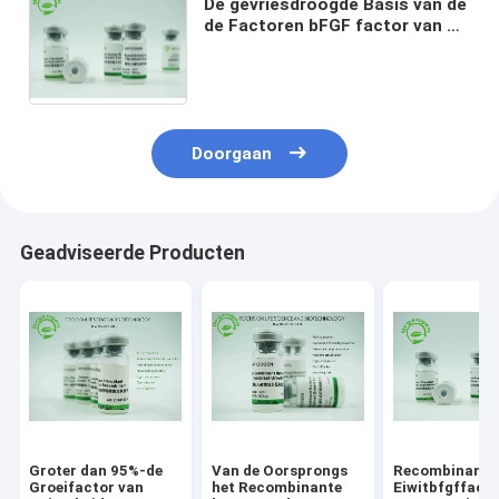
De gevriesdroogde Basis van de
de Factoren bFGF factor van de
Fibroblastgroei Reagentia van
Bilogical voor
Biopharmaceuticals
Doorgaan
Geadviseerde Producten
Groter dan 95%-de
Van de Oorsprongs
Recombinante
Groeifactor van
het Recombinante
Eiwitbfgffact