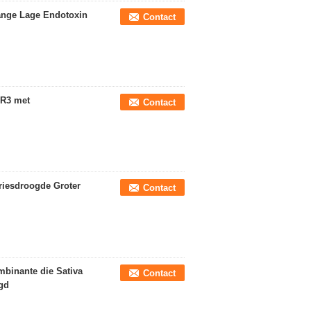
ange Lage Endotoxin
Contact
 R3 met
Contact
riesdroogde Groter
Contact
mbinante die Sativa
Contact
gd