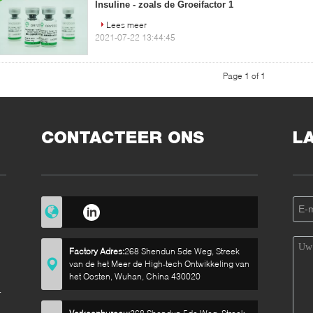
Insuline - zoals de Groeifactor 1
Lees meer
2021-07-22 13:44:45
Page 1 of 1
CONTACTEER ONS
L
Factory Adres:
268 Shendun 5de Weg, Streek
van de het Meer de High-tech Ontwikkeling van
het Oosten, Wuhan, China 430020