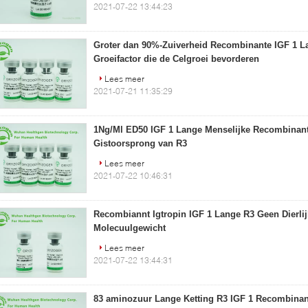
2021-07-22 13:44:23
Groter dan 90%-Zuiverheid Recombinante IGF 1 L
Groeifactor die de Celgroei bevorderen
Lees meer
2021-07-21 11:35:29
1Ng/Ml ED50 IGF 1 Lange Menselijke Recombinant
Gistoorsprong van R3
Lees meer
2021-07-22 10:46:31
Recombiannt Igtropin IGF 1 Lange R3 Geen Dierl
Molecuulgewicht
Lees meer
2021-07-22 13:44:31
83 aminozuur Lange Ketting R3 IGF 1 Recombinan