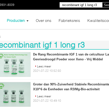
03931-8009
Sea
Producten
Over ons
Fabrieksreis
Kwaliteitsco
3
ecombinant igf 1 long r3
0)
De Rang Recombinante IGF 1 van de celcultuur L
Gevriesdroogd Poeder voor Xeno - Vrij Middel
Lees meer
2021-07-22 10:52:50
Groter dan 90%-Zuiverheid Stabiele Recombinante
X10^6 de Eenheden van R3/Mg-Bio-activiteit
Lees meer
2021-07-22 10:49:10