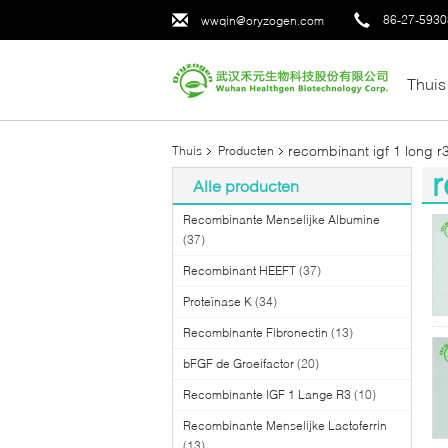
86-27-593
wwqin@oryzogen.com
Thuis
recombinant igf 1 long r
Thuis
Producten
r
Alle producten
(1
Recombinante Menselijke Albumine
(37)
Recombinant HEEFT
(37)
Proteïnase K
(34)
Recombinante Fibronectin
(13)
bFGF de Groeifactor
(20)
Recombinante IGF 1 Lange R3
(10)
Recombinante Menselijke Lactoferrin
(13)