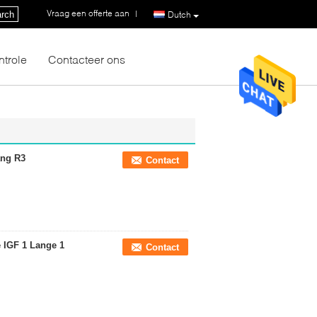
Vraag een offerte aan
|
rch
Dutch
ntrole
Contacteer ons
ang R3
Contact
 IGF 1 Lange 1
Contact