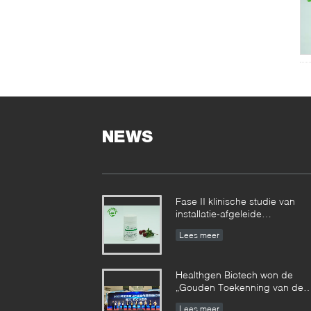
NEWS
Fase II klinische studie van
installatie-afgeleide
recombinante menselijke
Lees meer
serumalbumine bereikte
gefaseerde resultaten
Healthgen Biotech won de
„Gouden Toekenning van de
2de Hoogwaardige
Lees meer