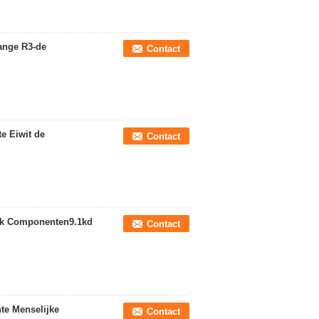
ange R3-de
Contact
e Eiwit de
Contact
ijk Componenten9.1kd
Contact
te Menselijke
Contact