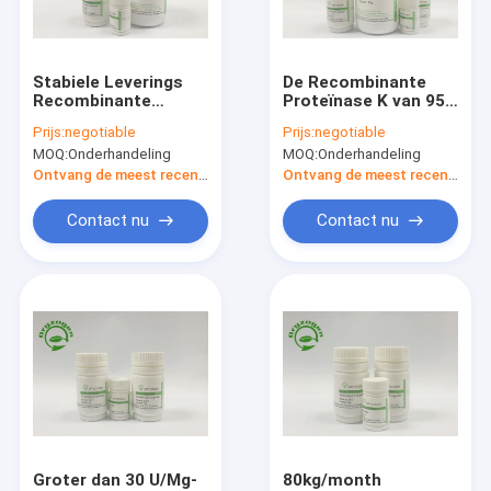
Fabrieksreis
Kwaliteitscontrole
Stabiele Leverings
De Recombinante
Recombinante
Proteïnase K van 95%
Proteïnase K voor
Purty voor
Prijs:
negotiable
Prijs:
negotiable
Polysaccharidevaccins
Monoclonal
MOQ:
Onderhandeling
MOQ:
Onderhandeling
Antilichamenopsporing
Recombinante Menselijke Albumine
Ontvang de meest recente Prijs
Ontvang de meest recente Prijs
Recombinant HEEFT
Contact nu
Contact nu
Proteïnase K
Recombinante Fibronectin
bFGF de Groeifactor
Recombinante IGF 1 Lange R3
Recombinante Menselijke Lactoferrin
Groter dan 30 U/Mg-
80kg/month