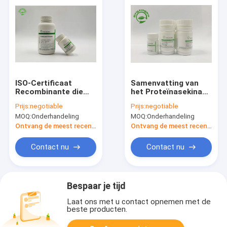
ISO-Certificaat
Samenvatting van
Recombinante die
het Proteïnasekinase
Proteïnase K in DNA-
van CAS No 39450 –
Prijs:
negotiable
Prijs:
negotiable
Extractie CAS 39450-
01 - 6 de
MOQ:
Onderhandeling
MOQ:
Onderhandeling
01-6 wordt gebruikt
Recombinante Een
verscheidenheid van
Ontvang de meest recente Prijs
Ontvang de meest recente Prijs
Proteïnen
Contact nu
Contact nu
Bespaar je tijd
Laat ons met u contact opnemen met de
beste producten.