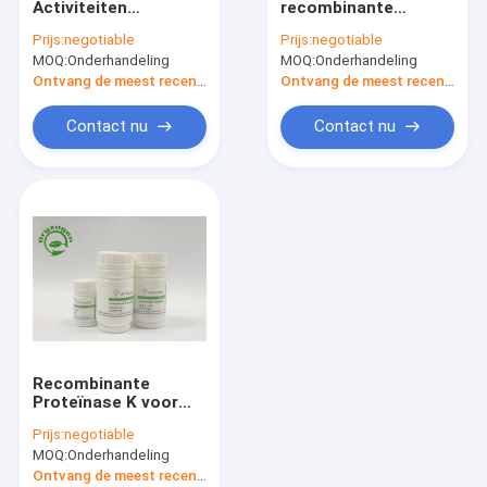
Activiteiten
recombinante
De recombinante Eiwitdienst
Recombinante
Proteïnase K voor
Prijs:
negotiable
Prijs:
negotiable
Proteïnase K voor
RNAextractie
MOQ:
Epidermale de Groeifactor
Onderhandeling
MOQ:
Onderhandeling
Nieuwe Coronavirus-
Test
Ontvang de meest recente Prijs
Ontvang de meest recente Prijs
De Zorg van de albuminehuid
Contact nu
Contact nu
Recombinante VEGF
Recombinant Lypozyme
Cosmetische ingrediënten
Recombinante
Proteïnase K voor
covid-19 Nucleic
Prijs:
negotiable
Zuurextractie
MOQ:
Onderhandeling
Ontvang de meest recente Prijs