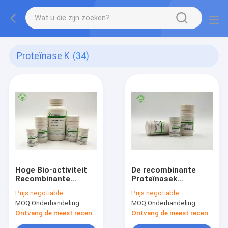
Proteïnase K
(34)
Hoge Bio-activiteit
De recombinante
Recombinante
Proteïnasek
Proteïnase K voor
Stabiliteit
Prijs:
negotiable
Prijs:
negotiable
Genomic-de
vriesdroogde hoog
MOQ:
Onderhandeling
MOQ:
Onderhandeling
Extractie van DNA
Poeder en Vloeibare
kDa 29
Ontvang de meest recente Prijs
Ontvang de meest recente Prijs