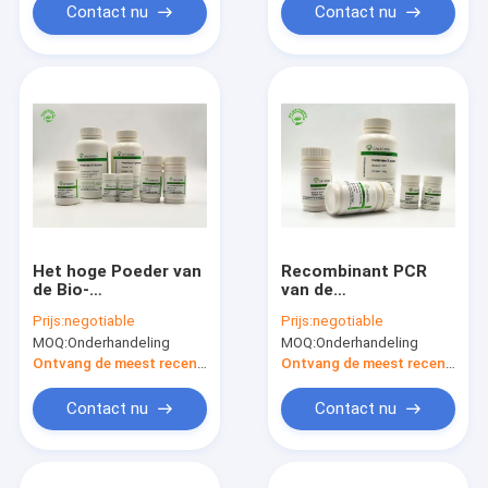
Contact nu
Contact nu
Het hoge Poeder van
Recombinant PCR
de Bio-
van de
activiteitproteïnase
Oryzogen29kda
Prijs:
negotiable
Prijs:
negotiable
K voor de Reiniging
Proteïnase K Rang
MOQ:
Onderhandeling
MOQ:
Onderhandeling
van DNA en van RNA
Gevriesdroogd
Poeder van Pichia
Ontvang de meest recente Prijs
Ontvang de meest recente Prijs
Pastoris
Contact nu
Contact nu