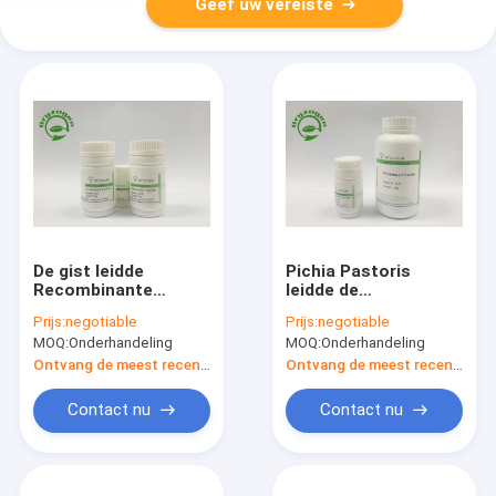
Geef uw vereiste
De gist leidde
Pichia Pastoris
Recombinante
leidde de
Proteïnasek Hoge
Recombinante
Prijs:
negotiable
Prijs:
negotiable
Activiteit 40 U/af
Proteïne van de
MOQ:
Onderhandeling
MOQ:
Onderhandeling
mgP
Proteïnasek
Samenvatting buiten
Ontvang de meest recente Prijs
Ontvang de meest recente Prijs
werking stelt af
Nucleases
Contact nu
Contact nu