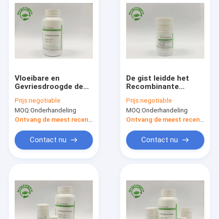
Vloeibare en
De gist leidde het
Gevriesdroogde de
Recombinante
Samenvattingsproteïne
Nucleic Zuur van het
Prijs:
negotiable
Prijs:
negotiable
van de Poeder
Proteïnasek
MOQ:
Onderhandeling
MOQ:
Onderhandeling
Recombinante
Uittreksel af
Proteïnase K
Ontvang de meest recente Prijs
Ontvang de meest recente Prijs
Contact nu
Contact nu
Huis
Producten
Ongeveer ons